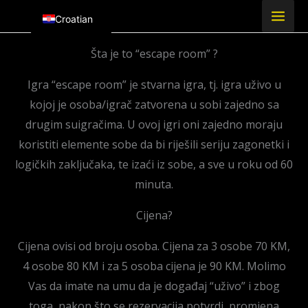
Skip
Croatian
to
English
content
Šta je to “escape room” ?
Igra “escape room” je stvarna igra, tj. igra uživo u
kojoj je osoba/igrač zatvorena u sobi zajedno sa
drugim suigračima. U ovoj igri oni zajedno moraju
koristiti elemente sobe da bi riješili seriju zagonetki i
logičkih zaključaka, te izaći iz sobe, a sve u roku od 60
minuta.
Cijena?
Cijena ovisi od broju osoba. Cijena za 3 osobe 70 KM,
4 osobe 80 KM i za 5 osoba cijena je 90 KM. Molimo
Vas da imate na umu da je događaj “uživo” i zbog
toga, nakon što se rezervacija potvrdi, promjena